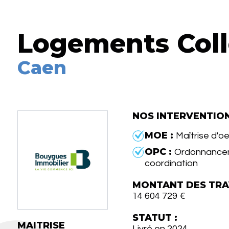
Logements Coll
Caen
NOS INTERVENTIO
MOE :
Maîtrise d'o
OPC :
Ordonnancem
coordination
MONTANT DES TRA
14 604 729 €
STATUT :
MAITRISE
Livré en 2024