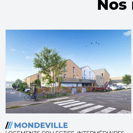
Nos 
/
/
/
MONDEVILLE