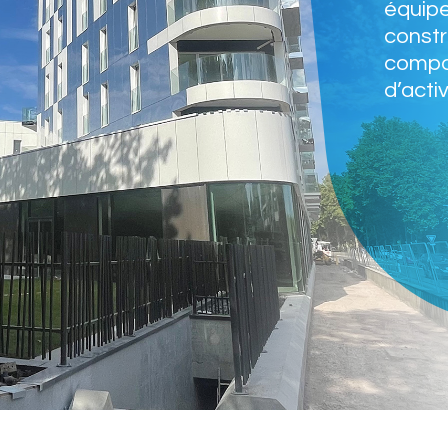
équipe
constr
compos
d’acti