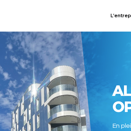
L’entrep
AL
O
En ple