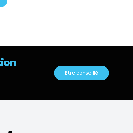
tion
Etre conseillé