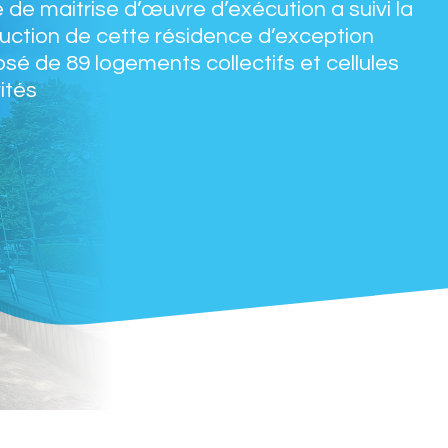
 de maitrise d’œuvre d’exécution a suivi la
uction de cette résidence d’exception
é de 89 logements collectifs et cellules
vités