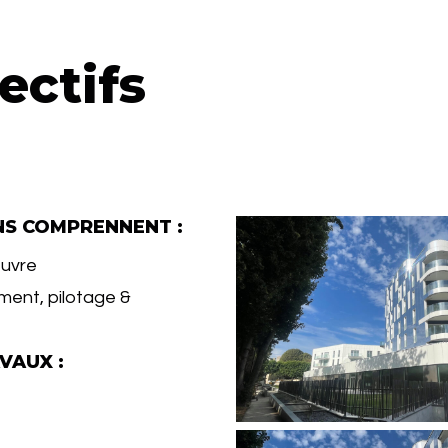
ectifs
NS COMPRENNENT :
euvre
ent, pilotage &
VAUX :