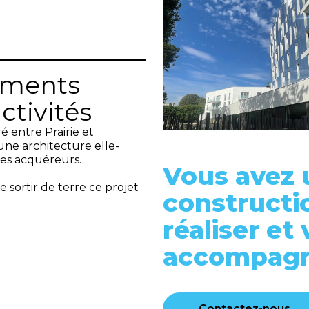
ements
activités
é entre Prairie et
une architecture elle-
ses acquéreurs.
Vous avez 
 sortir de terre ce projet
constructi
réaliser et
accompagné
Contactez-nous