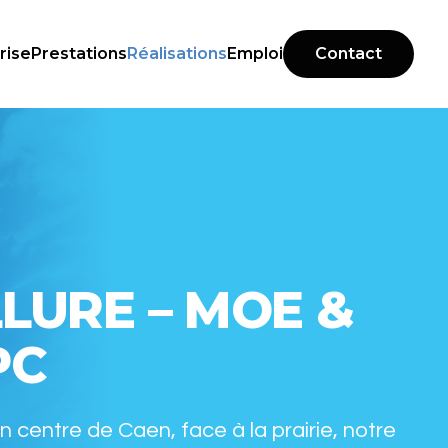
rise
Prestations
Réalisations
Emploi
Contact
LURE – MOE &
PC
in centre de Caen, face à la prairie, notre