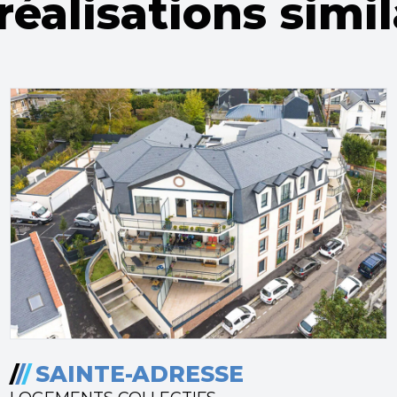
réalisations simil
/
/
/
SAINTE-ADRESSE